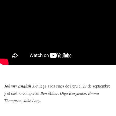
Johnny English 3.0
llega a los cines de Perú el 27 de septiembre
y el cast lo completan
Ben Miller
,
Olga Kurylenko
,
Emma
Thompson
,
Jake Lacy
.