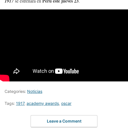
Perú este jueves 23
1917
se estrenará en
.
Categories:
Noticias
Tags:
1917
,
academy awards
,
oscar
Leave a Comment