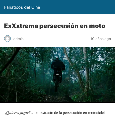
Fanaticos del Cine
ExXxtrema persecusión en moto
admin
10 años ago
¿Quieres jugar?
… en extracto de la persecución en motocicleta,