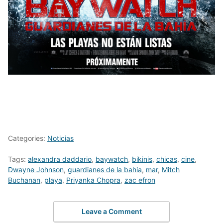
Categories:
Noticias
Tags:
alexandra daddario
,
baywatch
,
bikinis
,
chicas
,
cine
,
Dwayne Johnson
,
guardianes de la bahia
,
mar
,
Mitch
Buchanan
,
playa
,
Priyanka Chopra
,
zac efron
Leave a Comment