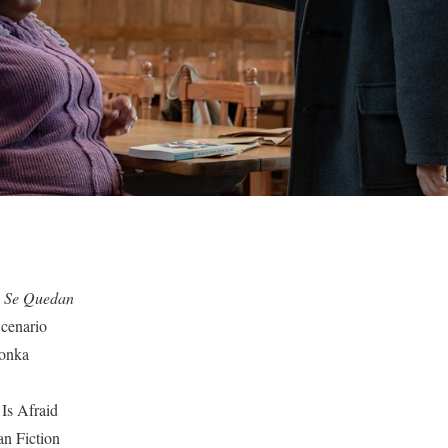
 Se Quedan
cenario
onka
Is Afraid
n Fiction