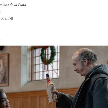
esinos de la Luna
o
of a Fall
a