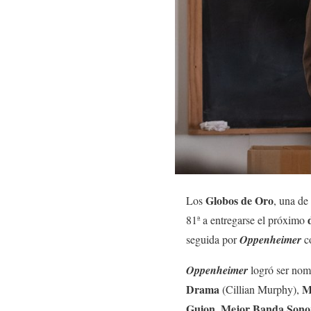
Globos de Oro
Los
, una de
81ª a entregarse el próximo
seguida por
Oppenheimer
c
Oppenheimer
logró ser nom
Drama
M
(Cillian Murphy),
Guion
Mejor Banda Sono
,