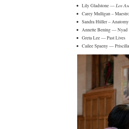
Lily Gladstone —
Los As
Carey Mulligan – Maestr
Sandra Hüller – Anatomy 
Annette Bening — Nyad
Greta Lee — Past Lives
Cailee Spaeny — Priscill