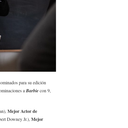
 nominados para su edición
 nominaciones a
Barbie
con 9,
Mejor Actor de
an),
Mejor
ert Downey Jr.),