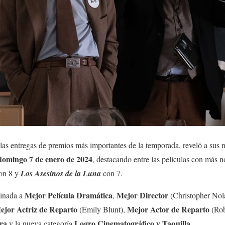
 las entregas de premios más importantes de la temporada, reveló a sus
domingo 7 de enero de 2024
, destacando entre las películas con más
on 8 y
Los Asesinos de la Luna
con 7.
Mejor Película Dramática
Mejor Director
inada a
,
(Christopher Nol
ejor Actriz de Reparto
Mejor Actor de Reparto
(Emily Blunt),
(Rob
ra
Logro Cinematográfico y Taquilla
y la nueva categoría
.