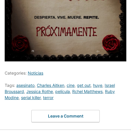
Categories:
Noticias
Tags:
asesinato
,
Charles Aitken
,
cine
,
get out
,
huye
,
Israel
Broussard
,
Jessica Rothe
,
película
,
Rchel Matthews
,
Ruby
Modine
,
serial killer
,
terror
Leave a Comment