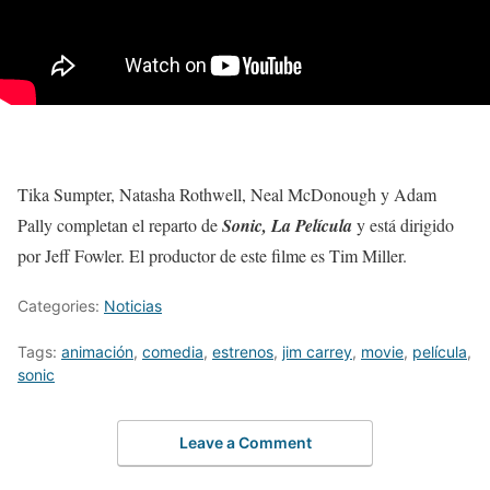
Tika Sumpter, Natasha Rothwell, Neal McDonough y Adam
Pally completan el reparto de
Sonic, La Película
y está dirigido
por Jeff Fowler. El productor de este filme es Tim Miller.
Categories:
Noticias
Tags:
animación
,
comedia
,
estrenos
,
jim carrey
,
movie
,
película
,
sonic
Leave a Comment