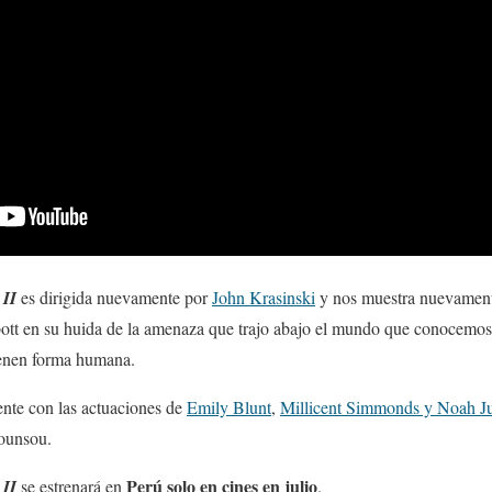
 II
es dirigida nuevamente por
John Krasinski
y nos muestra nuevamente
bbott en su huida de la amenaza que trajo abajo el mundo que conocemo
ienen forma humana.
nte con las actuaciones de
Emily Blunt
,
Millicent Simmonds y Noah J
ounsou.
Perú solo en cines en julio
 II
se estrenará en
.