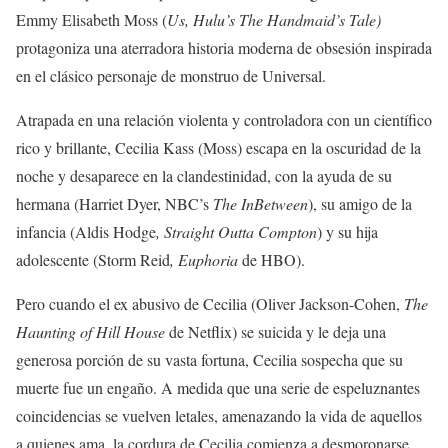
Emmy Elisabeth Moss (
Us, Hulu’s The Handmaid’s Tale)
protagoniza una aterradora historia moderna de obsesión inspirada
en el clásico personaje de monstruo de Universal.
Atrapada en una relación violenta y controladora con un científico
rico y brillante, Cecilia Kass (Moss) escapa en la oscuridad de la
noche y desaparece en la clandestinidad, con la ayuda de su
hermana (Harriet Dyer, NBC’s
The InBetween
), su amigo de la
infancia (Aldis Hodge
, Straight Outta Compton
) y su hija
adolescente (Storm Reid
, Euphoria
de HBO).
Pero cuando el ex abusivo de Cecilia (Oliver Jackson-Cohen,
The
Haunting of Hill House
de Netflix) se suicida y le deja una
generosa porción de su vasta fortuna, Cecilia sospecha que su
muerte fue un engaño. A medida que una serie de espeluznantes
coincidencias se vuelven letales, amenazando la vida de aquellos
a quienes ama, la cordura de Cecilia comienza a desmoronarse