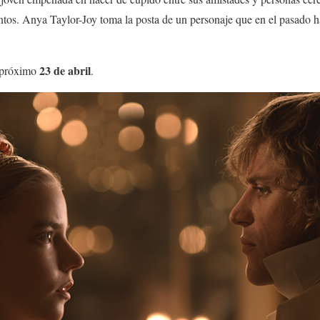
entos. Anya Taylor-Joy toma la posta de un personaje que en el pasado
23
de
abril
 próximo
.