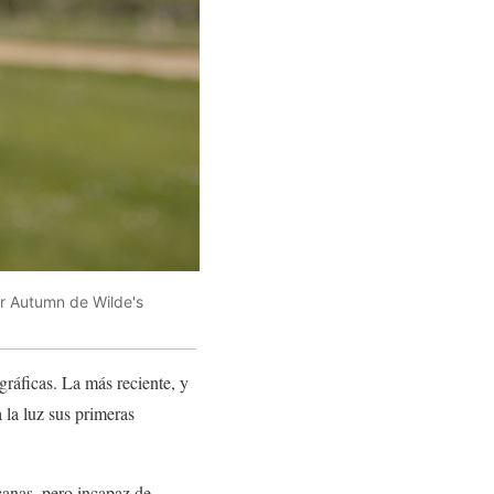
or Autumn de Wilde's
ráficas. La más reciente, y
 la luz sus primeras
canas, pero incapaz de