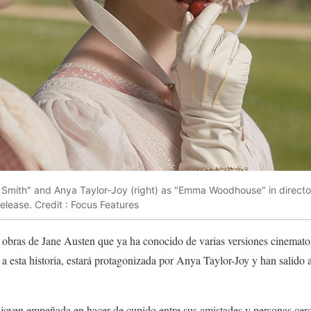
et Smith" and Anya Taylor-Joy (right) as "Emma Woodhouse" in direct
lease. Credit : Focus Features
s obras de Jane Austen que ya ha conocido de varias versiones cinematog
a esta historia, estará protagonizada por Anya Taylor-Joy y han salido a
 joven empeñada en hacer de cupido entre sus amistades y personas cer