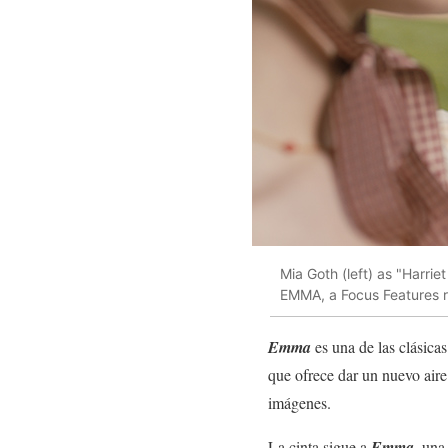
Mia Goth (left) as "Harri
EMMA, a Focus Features re
Emma
es una de las clásica
que ofrece dar un nuevo aire 
imágenes.
La cinta sigue a
Emma
, una