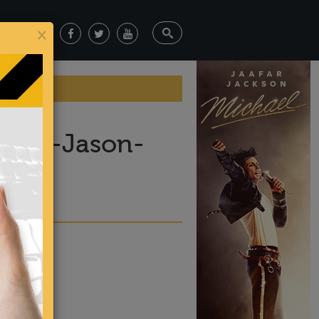
×
-por-Jason-