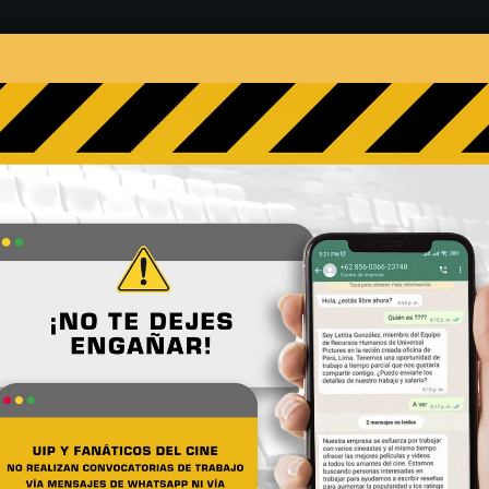
s
Películas
Noticias
Entrevistas
Contacto
Alicia-Vikander-en-China