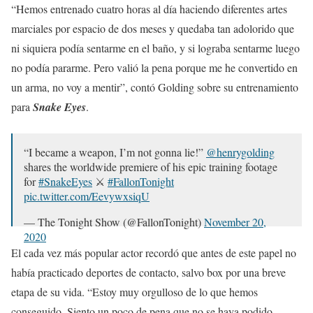
“Hemos entrenado cuatro horas al día haciendo diferentes artes
marciales por espacio de dos meses y quedaba tan adolorido que
ni siquiera podía sentarme en el baño, y si lograba sentarme luego
no podía pararme. Pero valió la pena porque me he convertido en
un arma, no voy a mentir”, contó Golding sobre su entrenamiento
para
Snake Eyes
.
“I became a weapon, I’m not gonna lie!”
@henrygolding
shares the worldwide premiere of his epic training footage
for
#SnakeEyes
⚔️
#FallonTonight
pic.twitter.com/EevywxsiqU
— The Tonight Show (@FallonTonight)
November 20,
2020
El cada vez más popular actor recordó que antes de este papel no
había practicado deportes de contacto, salvo box por una breve
etapa de su vida. “Estoy muy orgulloso de lo que hemos
conseguido. Siento un poco de pena que no se haya podido