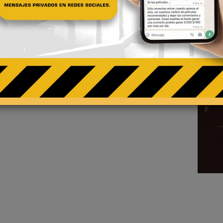
Diviértete con el tráiler
de Johnny English 3.0