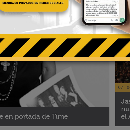
en
de
07 - 0
Ja
nu
te en portada de Time
el