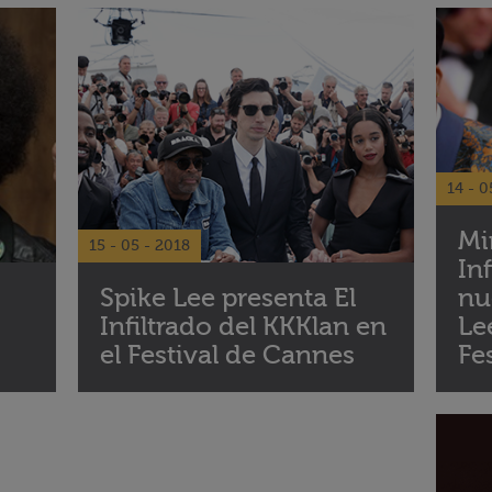
14 - 0
Mir
15 - 05 - 2018
In
Spike Lee presenta El
nu
Infiltrado del KKKlan en
Le
el Festival de Cannes
Fe