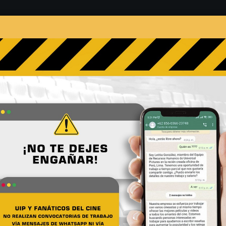
s
Películas
Noticias
Entrevistas
Contacto
01 - 0
El