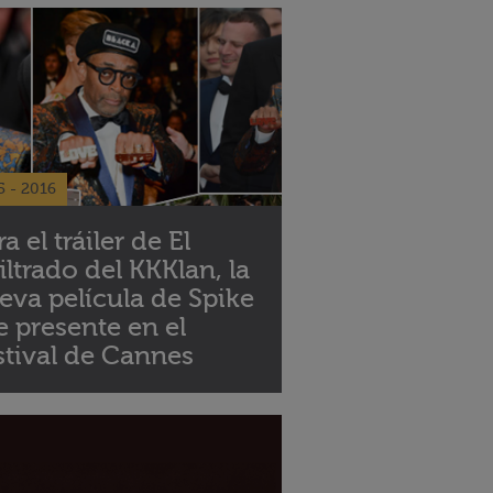
5 - 2016
a el tráiler de El
filtrado del KKKlan, la
eva película de Spike
e presente en el
stival de Cannes