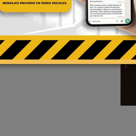
29 - 10 - 2018
de
s
Rose y Tiffany