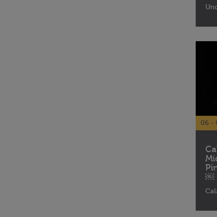
Uno
06 - 
Ca
Mi
Pi
￼
Cal