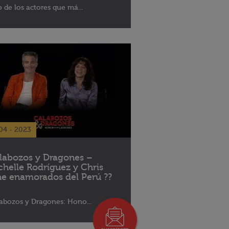
 de los actores que má...
04 - 2023
labozos y Dragones –
chelle Rodríguez y Chris
ne enamorados del Perú ??
abozos y Dragones: Hono...