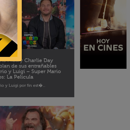
04 - 2023
ris Pratt y Charlie Day
blan de sus entrañables
rio y Luigi – Super Mario
os: La Película
io y Luigi por fin est�...