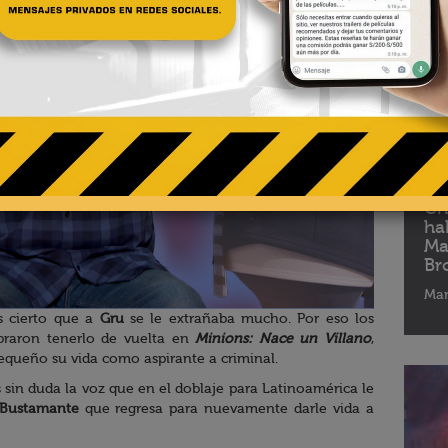
06 - 
Ch
ha
Ma
Br
Mar
s cierto que a
Gru
se le extrañaba mucho. Por eso los
braron tenerlo de vuelta en
Minions: Nace un Villano
,
equeño su vida como aspirante a criminal.
 sin duda la voz que en el doblaje para Latinoamérica le
 Bustamante
que regresa para nuevamente darle vida a