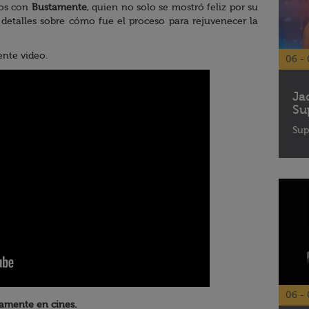
mos con
Bustamente
, quien no solo se mostró feliz por su
 detalles sobre cómo fue el proceso para rejuvenecer la
ente video.
06 - 
Ja
Su
Sup
06 - 
amente en cines.