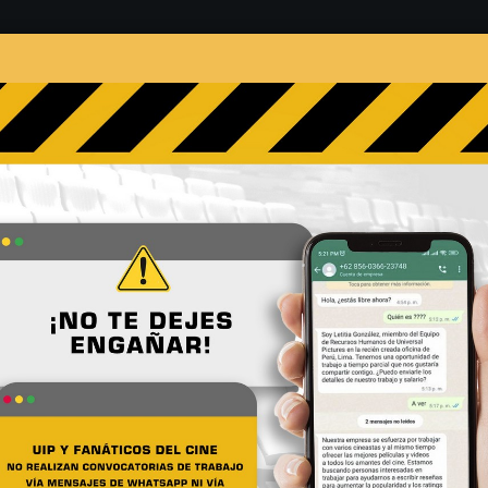
s
Películas
Noticias
Entrevistas
Contacto
ante, voz de Gru: «Los Mi
osa»
No