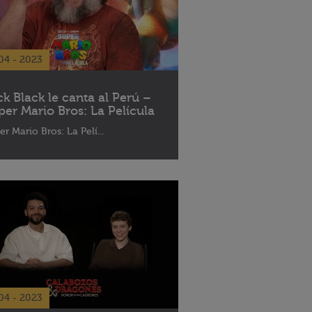
04 - 2023
ck Black le canta al Perú –
per Mario Bros: La Película
er Mario Bros: La Pelí...
04 - 2023