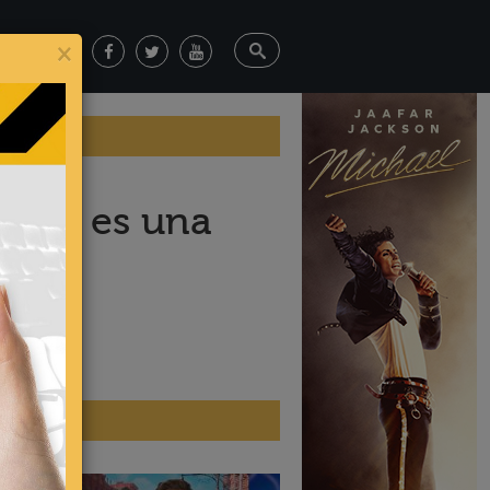
×
nions es una
ticias