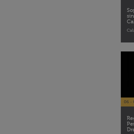
So
si
Ca
Cal
06 - 
Re
Pe
Dr