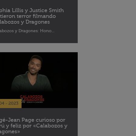
phia Lillis y Justice Smith
ntieron terror filmando
labozos y Dragones
abozos y Dragones: Hono...
04 - 2023
gé-Jean Page curioso por
rú y feliz por «Calabozos y
agones»