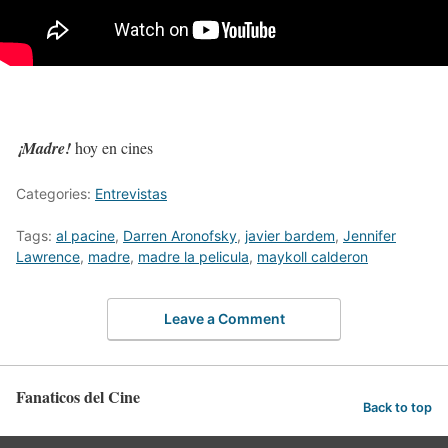
¡Madre!
hoy en cines
Categories:
Entrevistas
Tags:
al pacine
,
Darren Aronofsky
,
javier bardem
,
Jennifer
Lawrence
,
madre
,
madre la pelicula
,
maykoll calderon
Leave a Comment
Fanaticos del Cine
Back to top