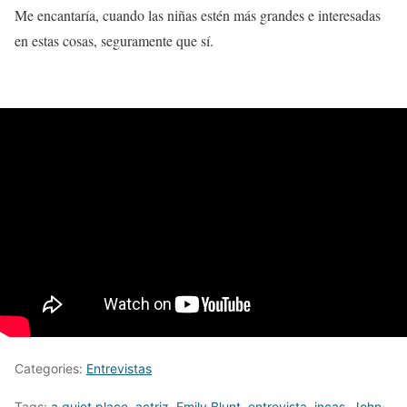
Me encantaría, cuando las niñas estén más grandes e interesadas
en estas cosas, seguramente que sí.
Categories:
Entrevistas
Tags:
a quiet place
,
actriz
,
Emily Blunt
,
entrevista
,
incas
,
John