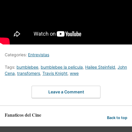
Categories:
Entrevistas
Tags:
bumblebee
,
bumblebee la pelicula
,
Hailee Steinfeld
,
John
Cena
,
transfomers
,
Travis Knight
,
wwe
Leave a Comment
Fanaticos del Cine
Back to top