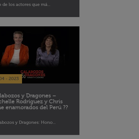
 de los actores que má...
04 - 2023
labozos y Dragones –
chelle Rodríguez y Chris
ne enamorados del Perú ??
abozos y Dragones: Hono...