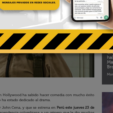
06 - 
Ch
ha
Ma
Br
Mar
en Hollywood ha sabido hacer comedia con mucho éxito
 ha estado dedicado al drama.
r John Cena, y que se estrena en
Perú este jueves 23 de
e ascendencia colombiana a un género que le dio muchas