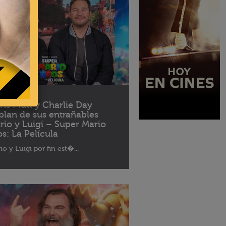
04 - 2023
ris Pratt y Charlie Day
blan de sus entrañables
rio y Luigi – Super Mario
os: La Película
io y Luigi por fin est�...