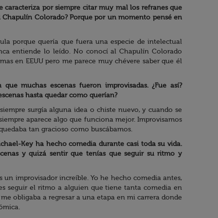
e caracteriza por siempre citar muy mal los refranes que
n el Chapulín Colorado? Porque por un momento pensé en
ícula porque quería que fuera una especie de intelectual
unca entiende lo leído. No conocí al Chapulín Colorado
ramas en EEUU pero me parece muy chévere saber que él
ón que muchas escenas fueron improvisadas. ¿Fue así?
escenas hasta quedar como querían?
 siempre surgía alguna idea o chiste nuevo, y cuando se
e siempre aparece algo que funciona mejor. Improvisamos
e quedaba tan gracioso como buscábamos.
chael-Key ha hecho comedia durante casi toda su vida.
cenas y quizá sentir que tenías que seguir su ritmo y
 un improvisador increíble. Yo he hecho comedia antes,
s seguir el ritmo a alguien que tiene tanta comedia en
 me obligaba a regresar a una etapa en mi carrera donde
ómica.