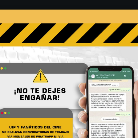
s
Películas
Noticias
Entrevistas
Contacto
o: “En Jugando Con Fueg
e quedara como queríamo
No