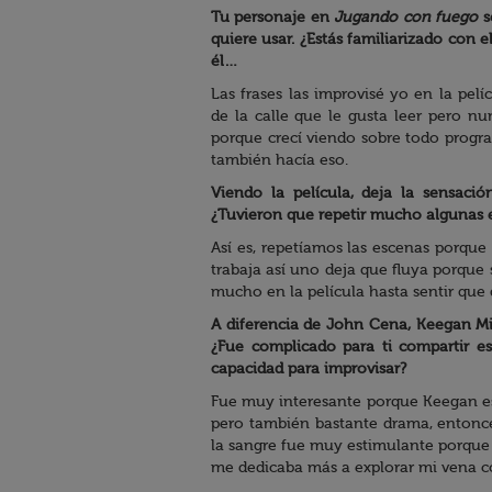
Tu personaje en
Jugando con fuego
s
quiere usar. ¿Estás familiarizado co
él…
Las frases las improvisé yo en la pel
de la calle que le gusta leer pero n
porque crecí viendo sobre todo prog
también hacía eso.
Viendo la película, deja la sensaci
¿Tuvieron que repetir mucho algunas 
Así es, repetíamos las escenas porque
trabaja así uno deja que fluya porqu
mucho en la película hasta sentir qu
A diferencia de John Cena, Keegan Mi
¿Fue complicado para ti compartir es
capacidad para improvisar?
Fue muy interesante porque Keegan es
pero también bastante drama, entonce
la sangre fue muy estimulante porque
me dedicaba más a explorar mi vena c