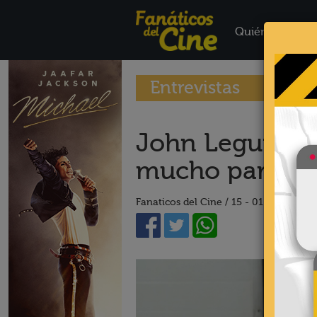
Quiénes Somo
Entrevistas
John Leguizam
mucho para qu
Fanaticos del Cine /
15 - 01 - 20