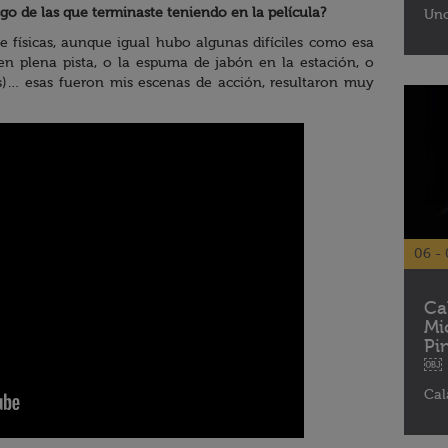
go de las que terminaste teniendo en la película?
Uno
 físicas, aunque igual hubo algunas difíciles como esa
n plena pista, o la espuma de jabón en la estación, o
s)… esas fueron mis escenas de acción, resultaron muy
06 - 
Ca
Mi
Pi
￼
Cal