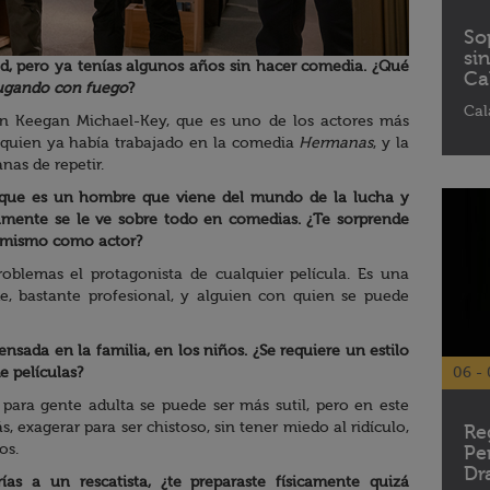
So
si
d, pero ya tenías algunos años sin hacer comedia. ¿Qué
Ca
ugando con fuego
?
Cal
con Keegan Michael-Key, que es uno de los actores más
 quien ya había trabajado en la comedia
Hermanas
, y la
as de repetir.
rque es un hombre que viene del mundo de la lucha y
mente se le ve sobre todo en comedias. ¿Te sorprende
l mismo como actor?
roblemas el protagonista de cualquier película. Es una
, bastante profesional, y alguien con quien se puede
sada en la familia, en los niños. ¿Se requiere un estilo
e películas?
06 - 
para gente adulta se puede ser más sutil, pero en este
exagerar para ser chistoso, sin tener miedo al ridículo,
Re
os.
Pe
Dr
ías a un rescatista, ¿te preparaste físicamente quizá