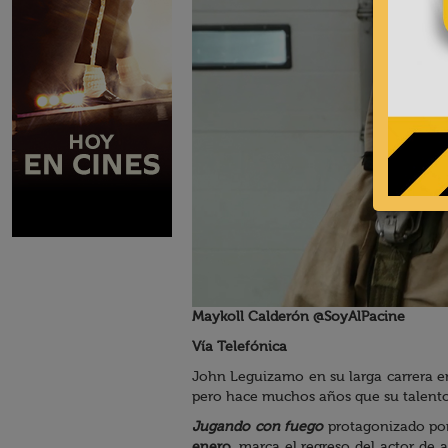
Maykoll Calderón @SoyAlPacine
Vía Telefónica
John Leguizamo en su larga carrera 
pero hace muchos años que su talento
Jugando con fuego
protagonizado po
enero
, marca el regreso del actor d