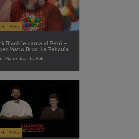
04 - 2023
ck Black le canta al Perú –
per Mario Bros: La Película
er Mario Bros: La Pelí...
04 - 2023