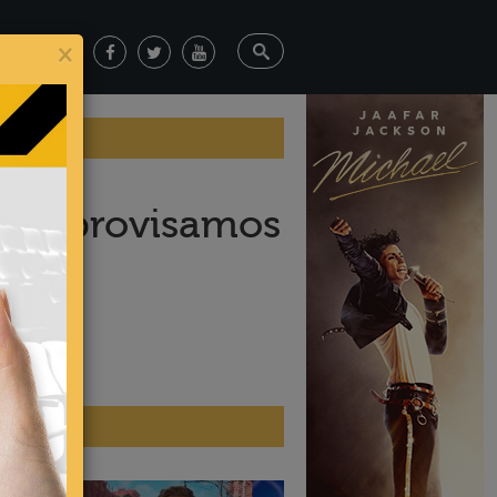
×
o improvisamos
s”
ticias