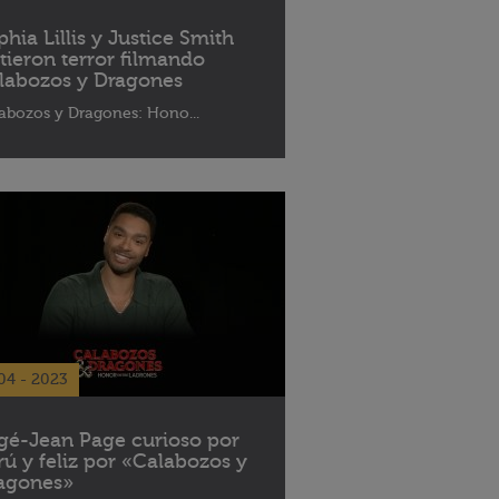
phia Lillis y Justice Smith
ntieron terror filmando
labozos y Dragones
abozos y Dragones: Hono...
04 - 2023
gé-Jean Page curioso por
rú y feliz por «Calabozos y
agones»