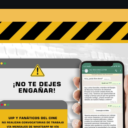
s
Películas
Noticias
Entrevistas
Contacto
ield01042016-1