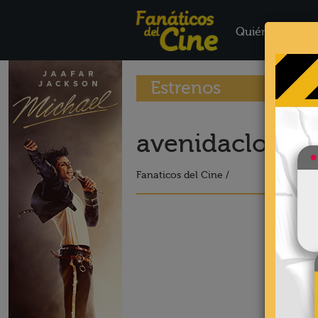
Quiénes Somo
Estrenos
avenidacloverf
Fanaticos del Cine /