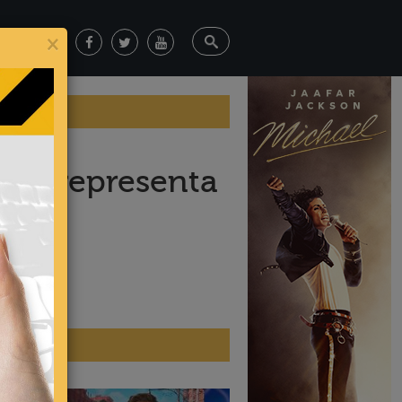
×
hell representa
ticias