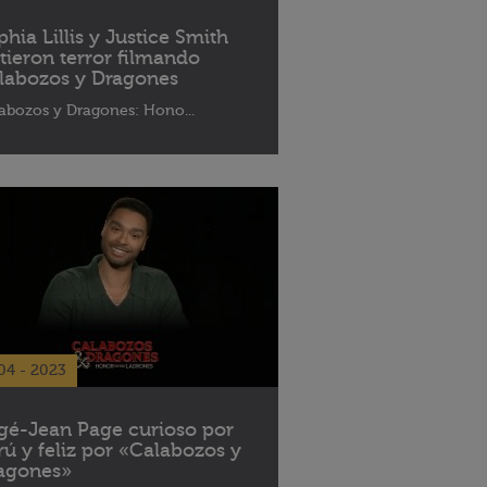
phia Lillis y Justice Smith
ntieron terror filmando
labozos y Dragones
abozos y Dragones: Hono...
04 - 2023
gé-Jean Page curioso por
rú y feliz por «Calabozos y
agones»