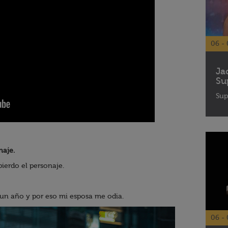
06 - 
Ja
Su
Sup
naje.
ierdo el personaje.
 un año y por eso mi esposa me odia.
06 - 