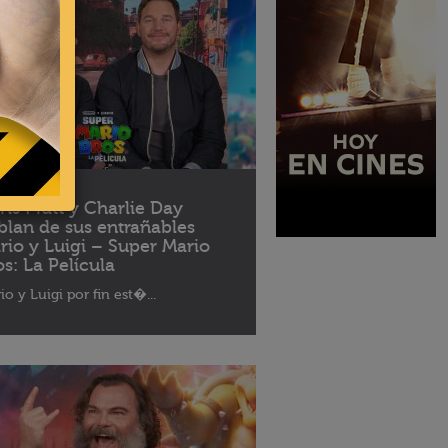
04 - 2023
ris Pratt y Charlie Day
blan de sus entrañables
rio y Luigi – Super Mario
os: La Película
io y Luigi por fin est�...