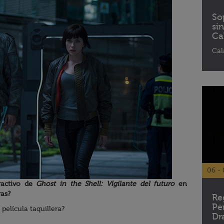
So
si
Ca
Cal
06 - 
tractivo de
Ghost in the Shell: Vigilante del futuro
en
ras?
Re
Pe
película taquillera?
Dr