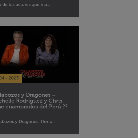
 de los actores que má...
04 - 2023
labozos y Dragones –
chelle Rodríguez y Chris
ne enamorados del Perú ??
abozos y Dragones: Hono...