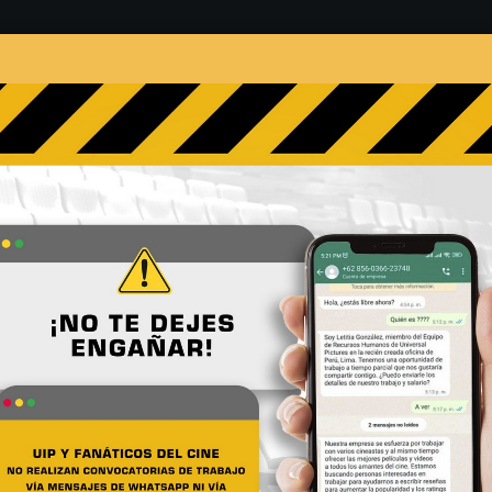
s
Películas
Noticias
Entrevistas
Contacto
 Chin Han: “Ghost In The S
No