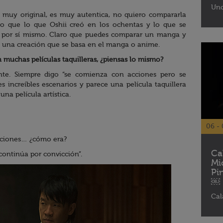
Uno
 muy original, es muy autentica, no quiero compararla
ero que lo que Oshii creó en los ochentas y lo que se
ca por sí mismo. Claro que puedes comparar un manga y
es una creación que se basa en el manga o anime.
 muchas películas taquilleras, ¿piensas lo mismo?
nte. Siempre digo “se comienza con acciones pero se
s increíbles escenarios y parece una película taquillera
na película artística.
06 - 
cciones… ¿cómo era?
Ca
continúa por convicción”.
Mi
Pi
￼
Cal