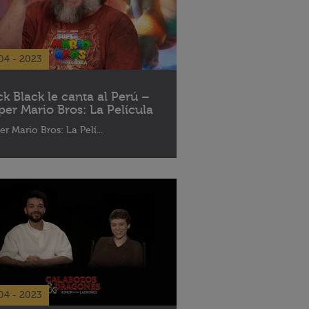
04 - 2023
ck Black le canta al Perú –
per Mario Bros: La Película
er Mario Bros: La Pelí...
04 - 2023