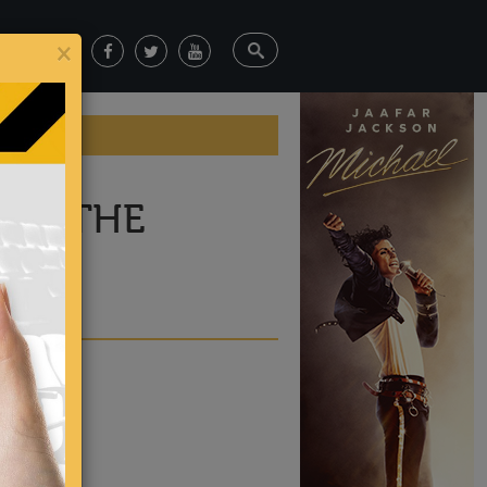
×
 OF THE