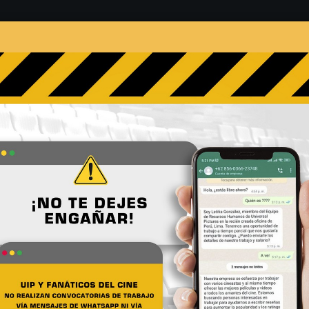
s
Películas
Noticias
Entrevistas
Contacto
NT NINJA TURTLES: OUT