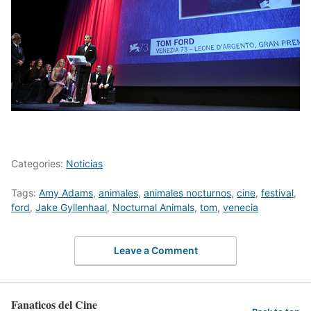
Categories:
Noticias
Tags:
Amy Adams
,
animales
,
animales nocturnos
,
cine
,
festival
,
ford
,
Jake Gyllenhaal
,
Nocturnal Animals
,
tom
,
venecia
Leave a Comment
Fanaticos del Cine