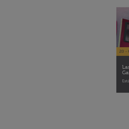
20 - 
La
Ga
Est