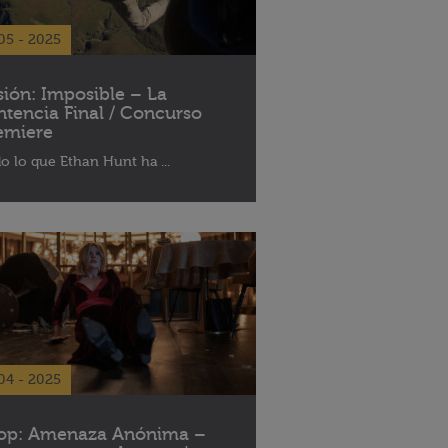
05 - 2025
sión: Imposible – La
ntencia Final / Concurso
emiere
o lo que Ethan Hunt ha ...
04 - 2025
op: Amenaza Anónima –