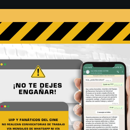
s
Películas
Noticias
Entrevistas
Contacto
 Loca Por Él – Gana entrad
No