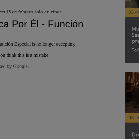
es 13 de febrero solo en cines.
05 - 
Mi
Se
pr
Tod
08 - 
Dr