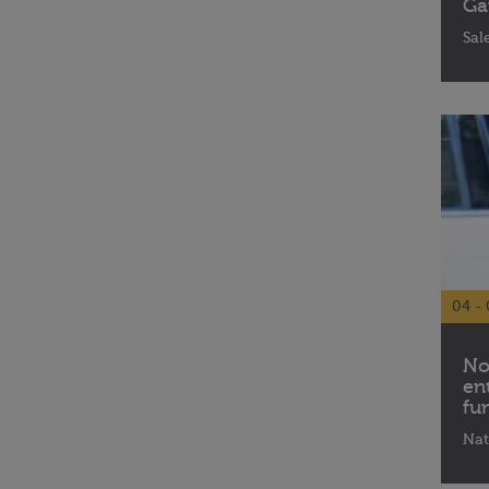
Ga
Sal
04 - 
No
en
fu
Nat