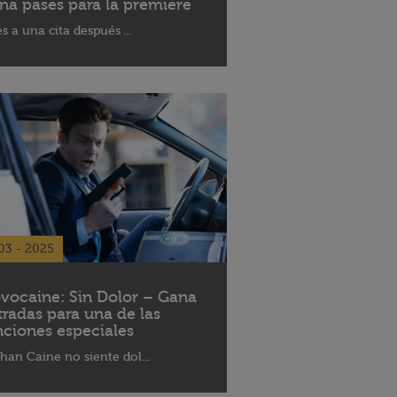
na pases para la premiere
es a una cita después ...
03 - 2025
vocaine: Sin Dolor – Gana
tradas para una de las
nciones especiales
han Caine no siente dol...