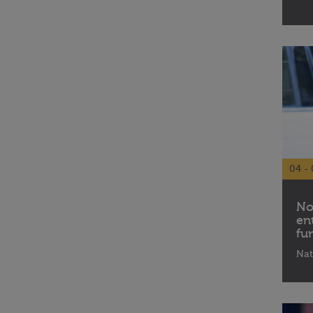
04 - 
No
en
fu
Nat