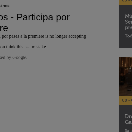
05 - 
cines
Mi
Se
pr
Tod
08 - 
Dr
Ga
Sal