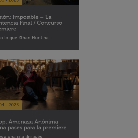
05 - 2025
sión: Imposible – La
ntencia Final / Concurso
emiere
o lo que Ethan Hunt ha ...
04 - 2025
op: Amenaza Anónima –
na pases para la premiere
es a una cita después ...