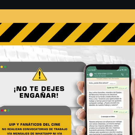
s
Películas
Noticias
Entrevistas
Contacto
rios – Gana entradas a la
No