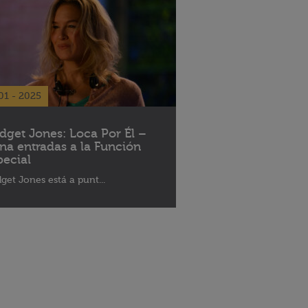
01 - 2025
idget Jones: Loca Por Él –
na entradas a la Función
pecial
dget Jones está a punt...