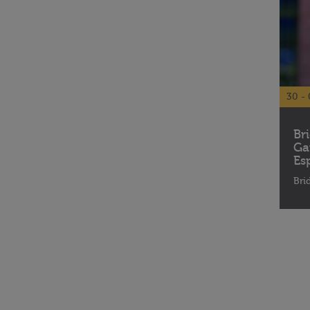
30 - 
Br
Ga
Es
Bri