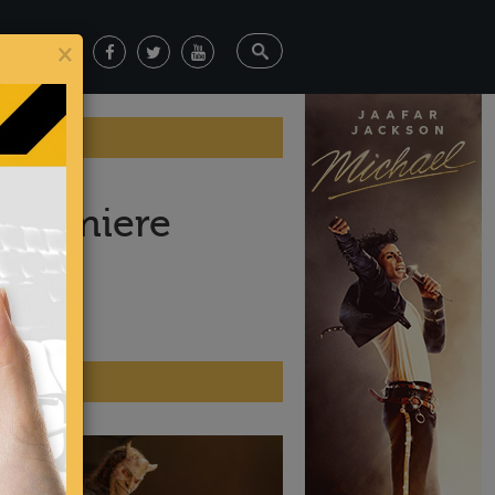
×
 premiere
ticias