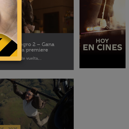
10 - 2025
léfono Negro 2 – Gana
ses para la premiere
aptor está de vuelta,...