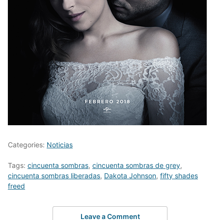
Categories:
Noticias
Tags:
cincuenta sombras
,
cincuenta sombras de grey
,
cincuenta sombras liberadas
,
Dakota Johnson
,
fifty shades
freed
Leave a Comment