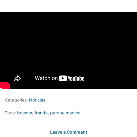
Categories:
Noticias
Tags:
boomer
,
franda
,
parque mágico
Leave a Comment