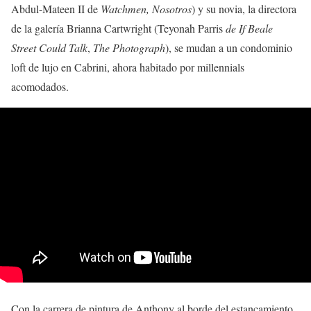
Abdul-Mateen II de
Watchmen, Nosotros
) y su novia, la directora
de la galería Brianna Cartwright (Teyonah Parris
de If Beale
Street Could Talk
,
The Photograph
), se mudan a un condominio
loft de lujo en Cabrini, ahora habitado por millennials
acomodados.
Con la carrera de pintura de Anthony al borde del estancamiento,