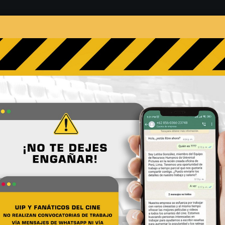
s
Películas
Noticias
Entrevistas
Contacto
 ¿Cómo eligieron a los niñ
No