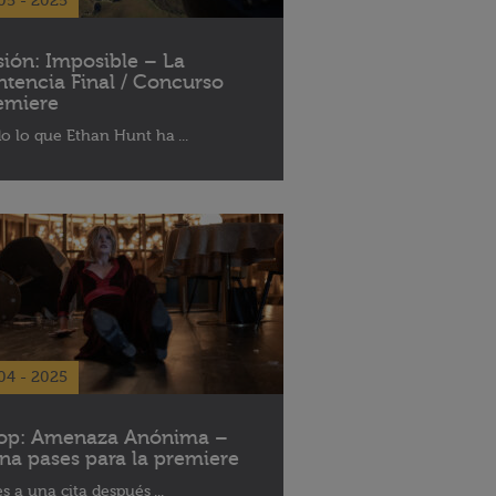
05 - 2025
sión: Imposible – La
ntencia Final / Concurso
emiere
o lo que Ethan Hunt ha ...
04 - 2025
op: Amenaza Anónima –
na pases para la premiere
es a una cita después ...