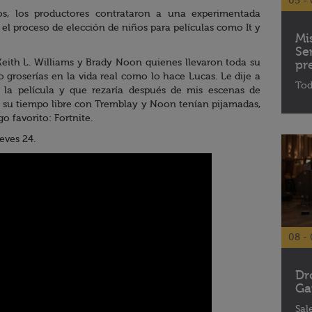
05 - 
tos, los productores contrataron a una experimentada
el proceso de elección de niños para películas como It y
Mi
Se
Keith L. Williams y Brady Noon quienes llevaron toda su
pr
o groserías en la vida real como lo hace Lucas. Le dije a
Tod
la película y que rezaría después de mis escenas de
en su tiempo libre con Tremblay y Noon tenían pijamadas,
 favorito: Fortnite.
eves 24.
08 - 
Dr
Ga
Sal