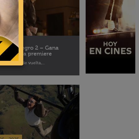
10 - 2025
léfono Negro 2 – Gana
ses para la premiere
aptor está de vuelta,...