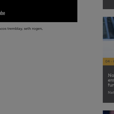
cos tremblay, seth rogen,
04 - 
No
en
fu
Nat