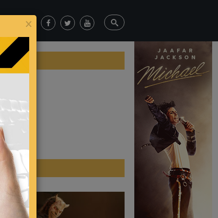
×
os?
ticias