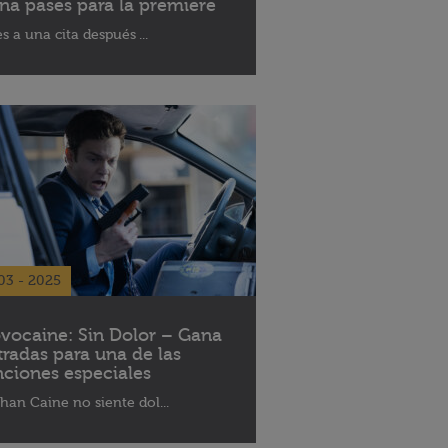
na pases para la premiere
es a una cita después ...
03 - 2025
vocaine: Sin Dolor – Gana
tradas para una de las
nciones especiales
han Caine no siente dol...