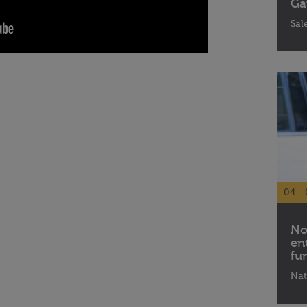
Ga
Sal
04 - 
No
en
fu
Nat