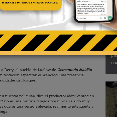
 de las novelas más queridas de Stephen King, nacidas de
en una época que actualmente está experimentando un
 la década de 1980.
rdida de la inocencia infantil y se ubican en el estado
02 - 
real, King vive en Bangor, Maine. La ciudad ficticia de
 It. Y en
Cementerio Maldito
, la familia Creed cometió
iudad ficticia de Ludlow, ubicada también en Maine, para
Te
ás tranquila.
pa
El R
a Derry, el pueblo de Ludlow de
Cementerio Maldito
nifestación espectral: el Wendigo, una presencia
ndidades del bosque.
en nuestra película», dice el productor Mark Vahradian
 «Y no es una historia dirigida por niños. Es algo muy
es que es una versión elevada, realmente inteligente y
ing».