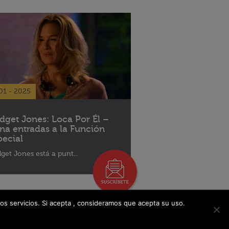
01 - 2025
idget Jones: Loca Por Él –
na entradas a la Función
pecial
dget Jones está a punt...
os servicios. Si acepta , consideramos que acepta su uso.
Libro De Reclamaciones