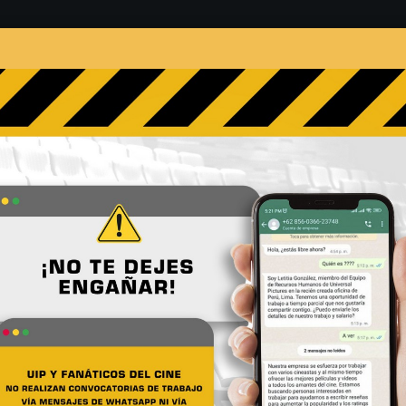
s
Películas
Noticias
Entrevistas
Contacto
por la que Cementerio Mal
de It
No
os de Stephen King comparten varias cosas que todo
 Mira aquí las razones.