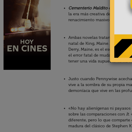
Cementerio Maldito
e It son dos
la era más creativa del autor, 
renacimiento masivo en el cine:
Ambas novelas tratan sobre la pé
natal de King, Maine. En la vida 
Derry, Maine, es el escenario para
el error fatal de mudarse a la c
tener una vida supuestamente m
Justo cuando Pennywise acecha 
vive a la sombra de su propia ma
demoníaca que vive en las profu
«No hay alienígenas ni payasos 
sobre las comparaciones con
It
.
diferente, pero lo que comparte 
madura del clásico de Stephen K