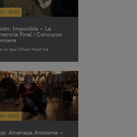
05 - 2025
sión: Imposible – La
ntencia Final / Concurso
emiere
o lo que Ethan Hunt ha ...
04 - 2025
op: Amenaza Anónima –