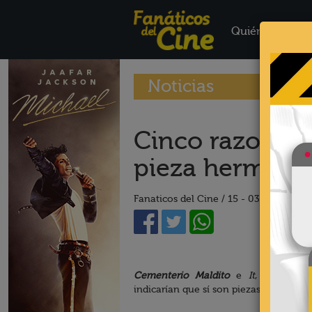
Quiénes Somo
Noticias
Cinco razones 
pieza hermana 
Fanaticos del Cine /
15 - 03 - 19
Cementerio Maldito
e
It
, dos libr
indicarían que sí son piezas hermanas.