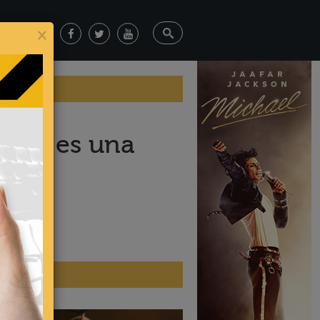
×
dito es una
ticias