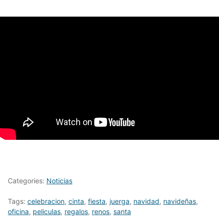
Categories:
Noticias
Tags:
celebracion
,
cinta
,
fiesta
,
juerga
,
navidad
,
navideñas
,
oficina
,
peliculas
,
regalos
,
renos
,
santa