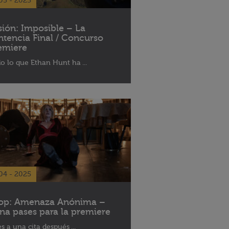
05 - 2025
sión: Imposible – La
ntencia Final / Concurso
emiere
o lo que Ethan Hunt ha ...
04 - 2025
op: Amenaza Anónima –
na pases para la premiere
es a una cita después ...