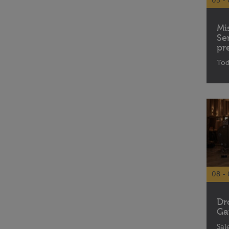
05 - 
Mi
Se
pr
Tod
08 - 
Dr
Ga
Sal