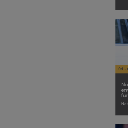
04 - 
No
en
fu
Nat