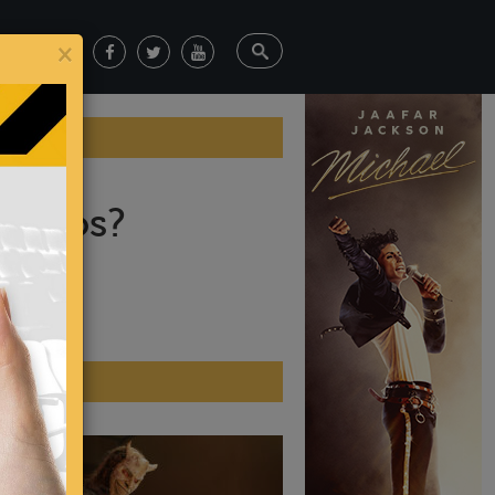
×
riosos?
ticias