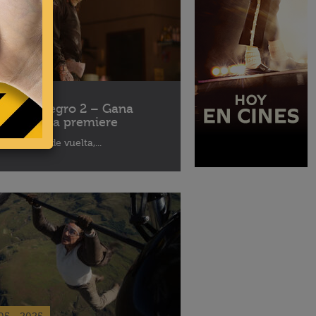
10 - 2025
léfono Negro 2 – Gana
ses para la premiere
aptor está de vuelta,...