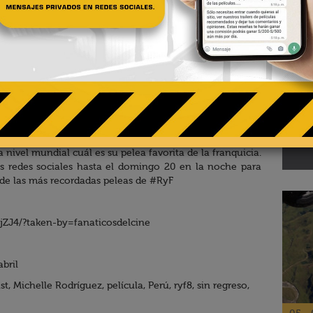
02 - 
Te
pa
 Ludacris y Tyrese Gibson, protagonistas de
Rápidos y
El R
 nivel mundial cuál es su pelea favorita de la franquicia.
s redes sociales hasta el domingo 20 en la noche para
de las más recordadas peleas de #RyF
jZJ4/?taken-by=fanaticosdelcine
abril
 Michelle Rodríguez, película, Perú, ryf8, sin regreso,