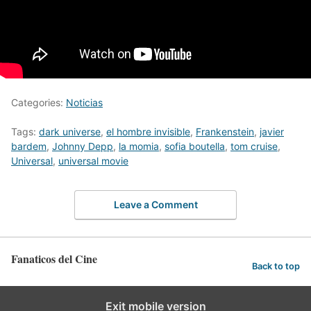
Categories:
Noticias
Tags:
dark universe
,
el hombre invisible
,
Frankenstein
,
javier
bardem
,
Johnny Depp
,
la momia
,
sofia boutella
,
tom cruise
,
Universal
,
universal movie
Leave a Comment
Fanaticos del Cine
Back to top
Exit mobile version