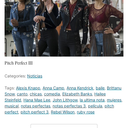
Pitch Perfect III
Categories:
Noticias
Tags:
Alexis Knapp
,
Anna Camp
,
Anna Kendrick
,
baile
,
Brittanu
Snow
,
canto
,
chicas
,
comedia
,
Elizabeth Banks
,
Hailee
Steinfeld
,
Hana Mae Lee
,
John Lithgow
,
la ultima nota
,
mujeres
,
musical
,
notas perfectas
,
notas perfectas 3
,
película
,
pitch
perfect
,
pitch perfect 3
,
Rebel Wilson
,
ruby rose