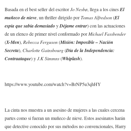
Basada en el best seller del escritor
Jo Nesbø
, llega a los cines
El
muñeco de nieve
, un thriller dirigido por
Tomas Alfredson
(
El
espía que sabía demasiado
y
Déjame entrar
) con las actuaciones
de un elenco de primer nivel conformado por
Michael Fassbender
(
X-Men
),
Rebecca Ferguson
(
Misión: Imposible – Nación
Secreta
),
Charlotte Gainsbourg
(
Día de la Independencia:
Contraataque
) y
J.K Simmns
(
Whiplash
).
https://www.youtube.com/watch?v=BrNP5u3qhHY
La cinta nos muestra a un asesino de mujeres a las cuales cercena
partes como si fueran un muñeco de nieve. Estos asesinatos harán
que detective conocido por sus métodos no convencionales, Harry