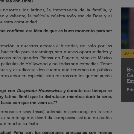
nte sea con Dora?
nosotros los latinos, la importancia de la familia, y
z y valiente, la película celebra todo eso de Dora y al
 nuestra comunidad.
ora confirma esa idea de que es buen momento para ser
tención a nuestros actores e historias, no solo por las
tá haciendo para streamings, son nuevas oportunidades y
30 - 
 cosas más grandes. Piensa en Eugenio, vino de México
películas de Hollywood y no todas son comedias. Tener
Br
ores y estudios se den cuenta que tenemos un público
Ga
otro actor en especial, sino rostros con los que se pueda
Es
Bri
legó con
Desperate Housewives
y durante ese tiempo se
 latina. Sentí que lo disfrutaste mientras duró la serie,
basta con que me vean así”?
rmoso ser sexy (risas), además mi personaje en la serie
 era inteligente, divertida, compasiva, así que no podría
fruté mucho su éxito.
chael Peña son los personajes principales con menos