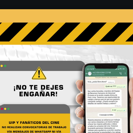
s
Películas
Noticias
Entrevistas
Contacto
“Dora representa todo lo b
No