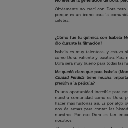
No eres de la generación de Dora, pero
Obviamente no crecí con Dora pero 
porque es un icono para la comunida
celebra.
¿Cómo fue tu química con Isabela Mo
dio durante la filmación?
Isabela es muy talentosa, y estuvo s
como Dora, valiente y positiva. Para
Dora será muy bueno para todas las ni
Me quedó claro que para Isabela (Mon
Ciudad Perdida
tiene mucha importan
presión a la película?
Es una oportunidad increíble para no
nuestra comunidad como es Dora, p
hacer más historias así. Es por algo
nos da armas para contar las histo
nuestros. Por eso Dora es tan impo
nosotros.