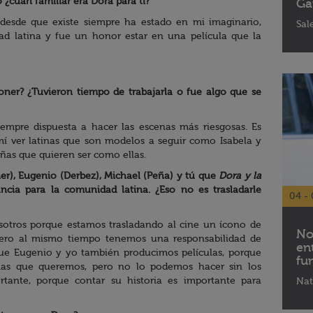
 ¿cuán familiar era Dora para ti?
Ga
desde que existe siempre ha estado en mi imaginario,
Sal
d latina y fue un honor estar en una película que la
ner? ¿Tuvieron tiempo de trabajarla o fue algo que se
iempre dispuesta a hacer las escenas más riesgosas. Es
 mí ver latinas que son modelos a seguir como Isabela y
ñas que quieren ser como ellas.
er), Eugenio (Derbez), Michael (Peña) y tú que
Dora y la
cia para la comunidad latina. ¿Eso no es trasladarle
04 - 
sotros porque estamos trasladando al cine un ícono de
No
ero al mismo tiempo tenemos una responsabilidad de
en
 que Eugenio y yo también producimos películas, porque
fu
rias que queremos, pero no lo podemos hacer sin los
rtante, porque contar su historia es importante para
Nat