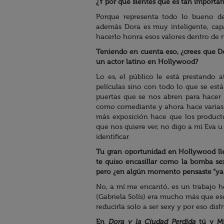
¿Y por qué sientes que es tan importa
Porque representa todo lo bueno de 
además Dora es muy inteligente, capa
hacerlo honra esos valores dentro de
Teniendo en cuenta eso, ¿crees que D
un actor latino en Hollywood?
Lo es, el público le está prestando a
películas sino con todo lo que se es
puertas que se nos abren para hacer
como comediante y ahora hace varias 
más exposición hace que los product
que nos quiere ver, no digo a mí Eva u 
identificar.
Tu gran oportunidad en Hollywood l
te quiso encasillar como la bomba sexy
pero ¿en algún momento pensaste “ya 
No, a mí me encantó, es un trabajo he
(Gabriela Solís) era mucho más que eso,
reducirla solo a ser sexy y por eso dis
En
Dora y la Ciudad Perdida
tú y Mi