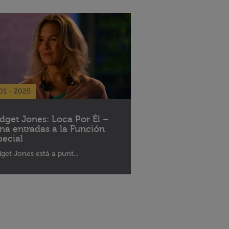
01 - 2025
idget Jones: Loca Por Él –
na entradas a la Función
pecial
dget Jones está a punt...