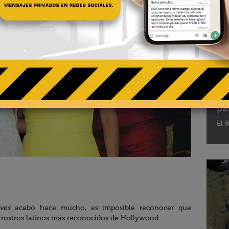
02 - 
Te
pa
El R
ves
acabó hace mucho, es imposible reconocer que
s rostros latinos más reconocidos de Hollywood.