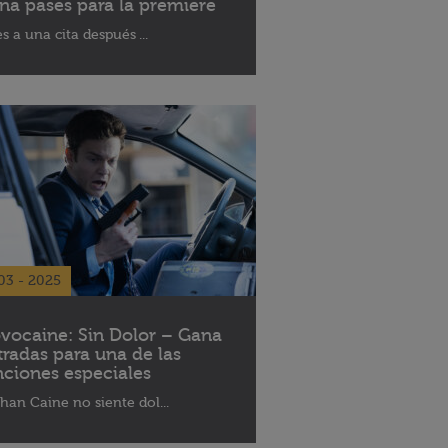
na pases para la premiere
es a una cita después ...
03 - 2025
vocaine: Sin Dolor – Gana
tradas para una de las
nciones especiales
han Caine no siente dol...