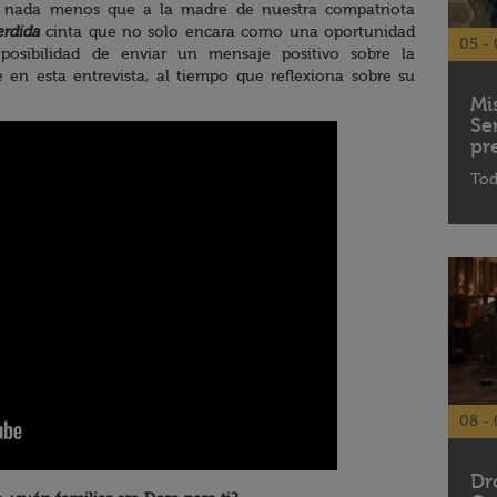
o nada menos que a la madre de nuestra compatriota
erdida
cinta que no solo encara como una oportunidad
05 - 
posibilidad de enviar un mensaje positivo sobre la
en esta entrevista, al tiempo que reflexiona sobre su
Mi
Se
pr
Tod
08 - 
Dr