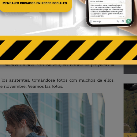
02 - 
Te
pa
Sin Regreso
,
Cobie Smulders
estuvo presente el fin de
El R
 Estados Unidos, Fort Belvoir, en donde se proyectó la
los asistentes, tomándose fotos con muchos de ellos.
 de noviembre. Veamos las fotos.