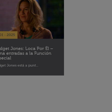
01 - 2025
idget Jones: Loca Por Él –
na entradas a la Función
pecial
dget Jones está a punt...