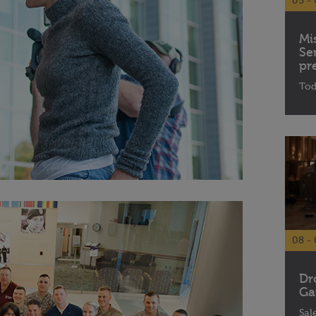
05 - 
Mi
Se
pr
Tod
08 - 
Dr
Ga
Sal