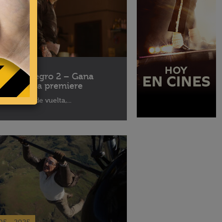
10 - 2025
léfono Negro 2 – Gana
ses para la premiere
aptor está de vuelta,...