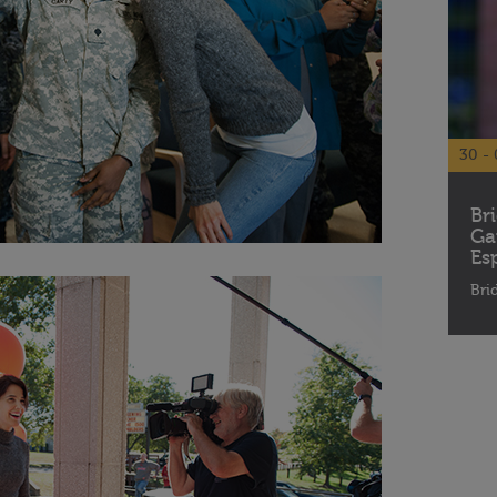
30 - 
Br
Ga
Es
Bri