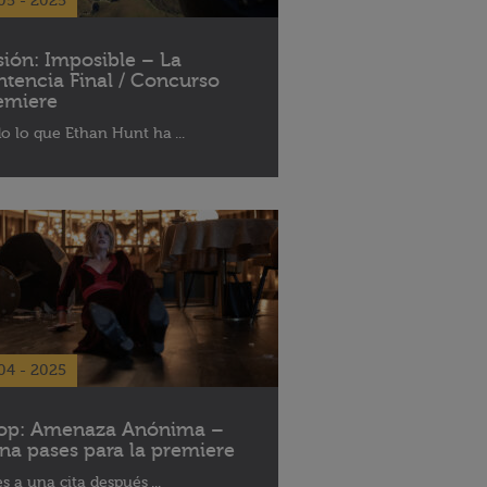
05 - 2025
sión: Imposible – La
ntencia Final / Concurso
emiere
o lo que Ethan Hunt ha ...
04 - 2025
op: Amenaza Anónima –
na pases para la premiere
es a una cita después ...