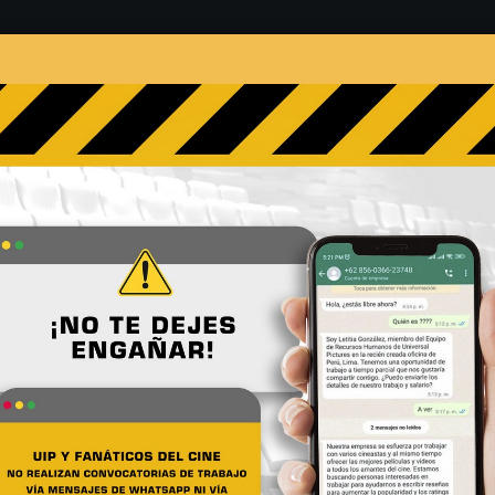
s
Películas
Noticias
Entrevistas
Contacto
al de Jack Reacher en Fort
No