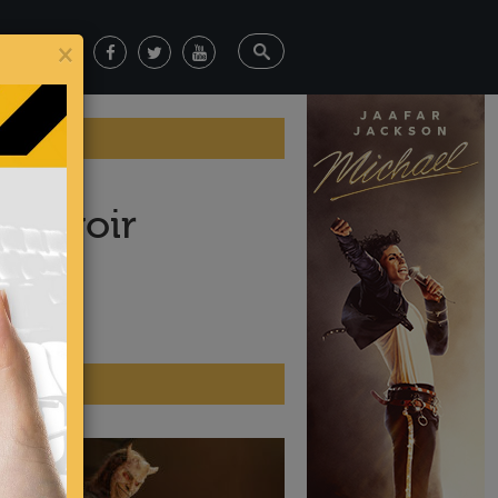
×
 Belvoir
ticias