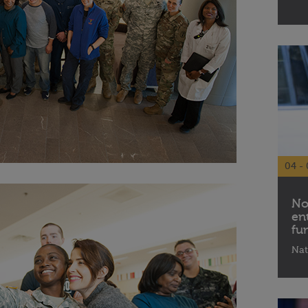
04 - 
No
en
fu
Nat