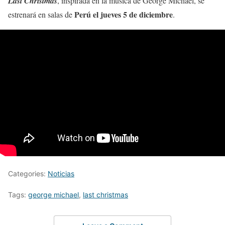
Last Christmas
, inspirada en la música de George Michael, se
Perú el jueves 5 de diciembre
estrenará en salas de
.
Categories:
Noticias
Tags:
george michael
,
last christmas