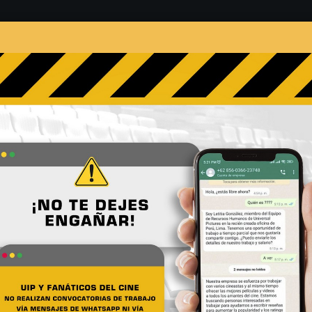
s
Películas
Noticias
Entrevistas
Contacto
Participa por pases a la f
No