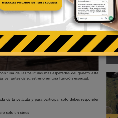
02 - 
Te
pa
El R
e con una de las películas más esperadas del género este
ás ver antes de su estreno en una función especial.
.
ada de la película y para participar solo debes responder
ero solo en cines