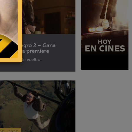
10 - 2025
léfono Negro 2 – Gana
ses para la premiere
aptor está de vuelta,...