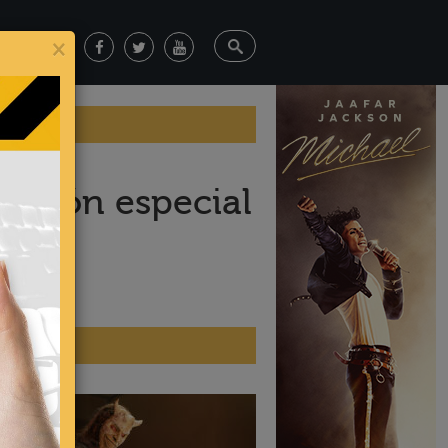
×
unción especial
ticias