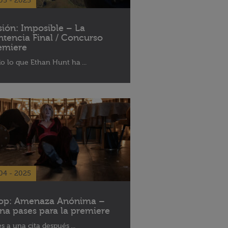
05 - 2025
sión: Imposible – La
ntencia Final / Concurso
emiere
o lo que Ethan Hunt ha ...
04 - 2025
op: Amenaza Anónima –
na pases para la premiere
es a una cita después ...