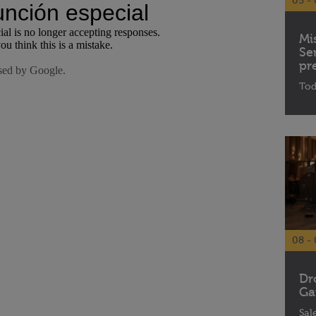
05 - 
Mi
Se
pr
Tod
08 - 
Dr
Ga
Sal