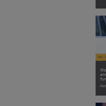
04 - 
No
en
fu
Nat