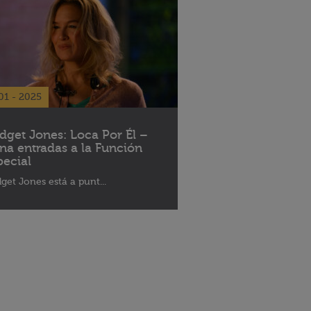
01 - 2025
idget Jones: Loca Por Él –
na entradas a la Función
pecial
dget Jones está a punt...