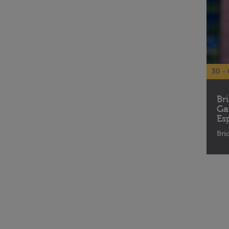
30 - 
Br
Ga
Es
Bri