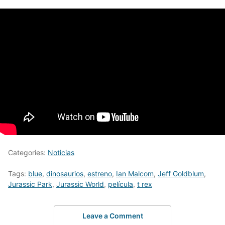
Categories:
Noticias
Tags:
blue
,
dinosaurios
,
estreno
,
Ian Malcom
,
Jeff Goldblum
,
Jurassic Park
,
Jurassic World
,
película
,
t rex
Leave a Comment