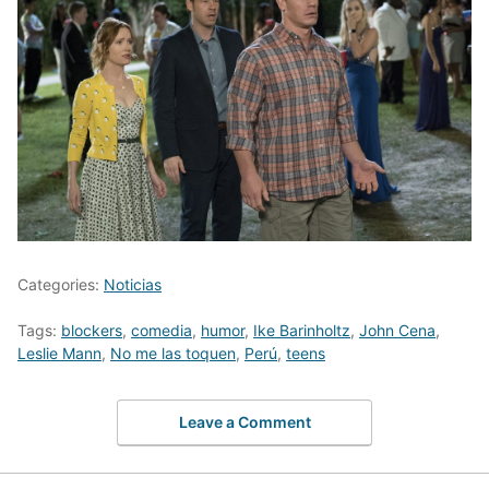
Categories:
Noticias
Tags:
blockers
,
comedia
,
humor
,
Ike Barinholtz
,
John Cena
,
Leslie Mann
,
No me las toquen
,
Perú
,
teens
Leave a Comment