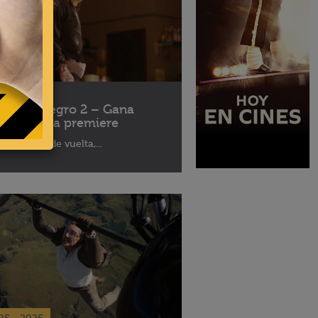
10 - 2025
léfono Negro 2 – Gana
ses para la premiere
aptor está de vuelta,...