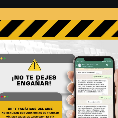
s
Películas
Noticias
Entrevistas
Contacto
 arrancó su gira europea
No