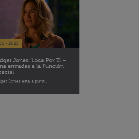
01 - 2025
idget Jones: Loca Por Él –
na entradas a la Función
pecial
dget Jones está a punt...