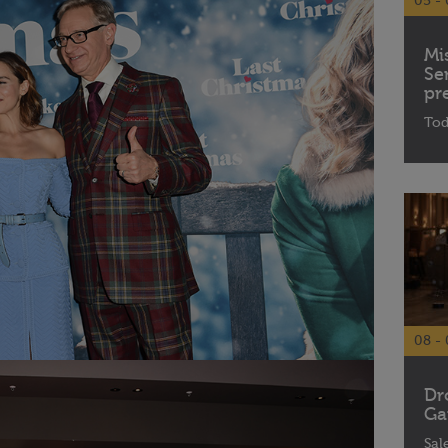
05 - 
Mi
Se
pr
Tod
08 - 
Dr
Ga
Sal