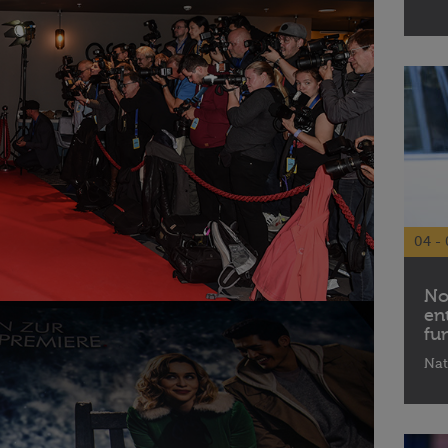
04 - 
No
en
fu
Nat