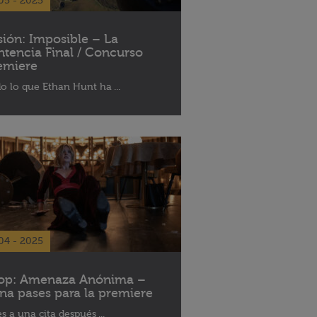
05 - 2025
sión: Imposible – La
ntencia Final / Concurso
emiere
o lo que Ethan Hunt ha ...
04 - 2025
op: Amenaza Anónima –
na pases para la premiere
es a una cita después ...