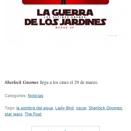
Sherlock Gnomes
llega a los cines el 29 de marzo.
Categories:
Noticias
Tags:
la sombra del agua
,
Lady Bird
,
oscar
,
Sherlock Gnomes
,
star wars
,
The Post