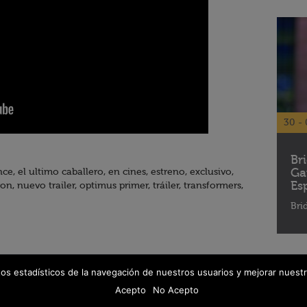
30 - 
Br
Ga
, el ultimo caballero, en cines, estreno, exclusivo,
Es
, nuevo trailer, optimus primer, tráiler, transformers,
Bri
tos estadísticos de la navegación de nuestros usuarios y mejorar nuestr
© 2026 Fanáticos del Cine - Todos los derechos reservados
Política de protección de datos
Acepto
No Acepto