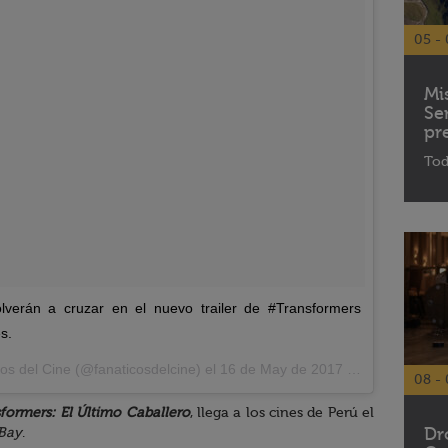
05 - 
Mi
Se
pr
Tod
verán a cruzar en el nuevo trailer de #Transformers
s.
os del Cine (@fanaticosdelcine) el
16 de May de 2017 a la(s) 3:01 PDT
08 - 
formers: El Último Caballero
, llega a los cines de Perú el
Dr
Bay
.