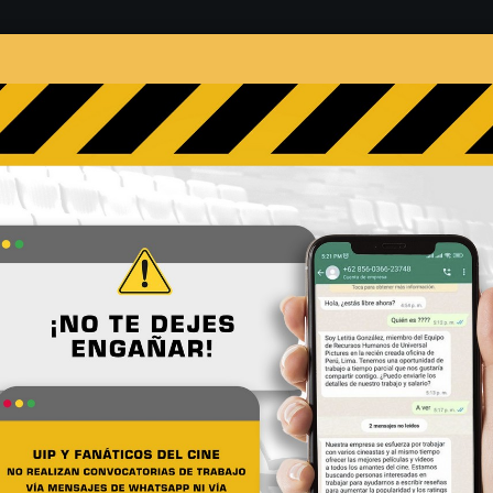
s
Películas
Noticias
Entrevistas
Contacto
streno del nuevo tráiler de
llero
No