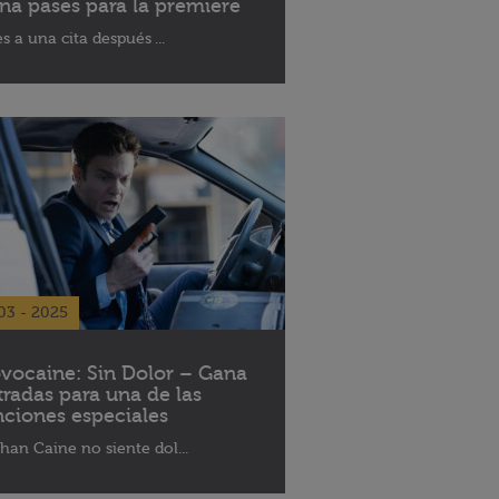
na pases para la premiere
es a una cita después ...
03 - 2025
vocaine: Sin Dolor – Gana
tradas para una de las
nciones especiales
han Caine no siente dol...