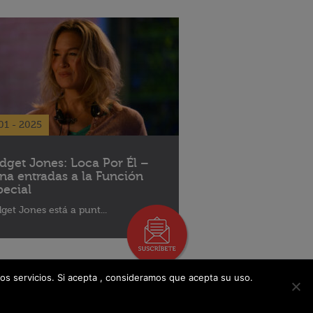
01 - 2025
idget Jones: Loca Por Él –
na entradas a la Función
pecial
dget Jones está a punt...
os servicios. Si acepta , consideramos que acepta su uso.
Libro De Reclamaciones