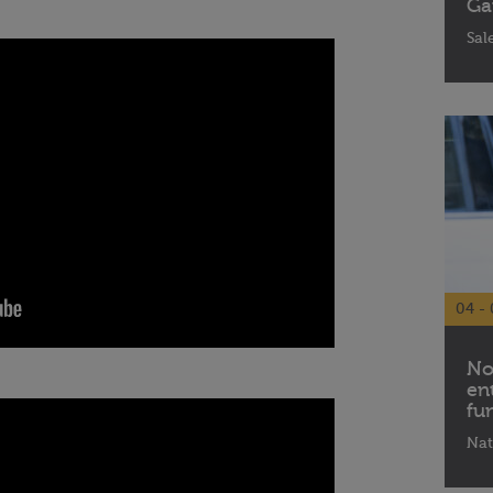
Ga
Sal
04 - 
No
en
fu
Nat