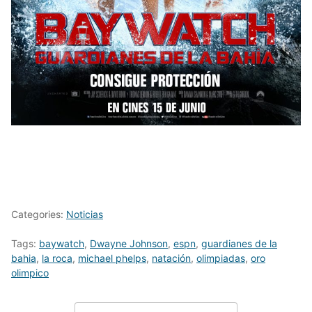
Categories:
Noticias
Tags:
baywatch
,
Dwayne Johnson
,
espn
,
guardianes de la
bahia
,
la roca
,
michael phelps
,
natación
,
olimpiadas
,
oro
olimpico