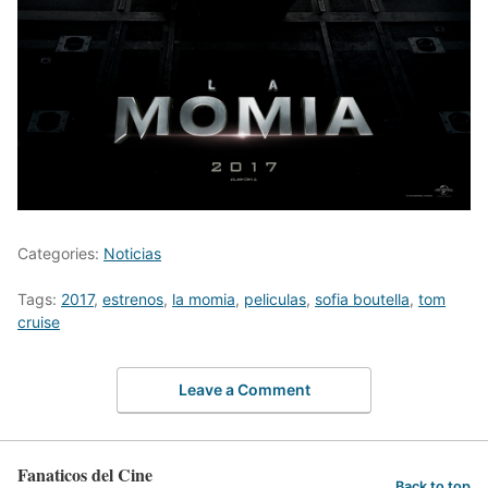
Categories:
Noticias
Tags:
2017
,
estrenos
,
la momia
,
peliculas
,
sofia boutella
,
tom
cruise
Leave a Comment
Fanaticos del Cine
Back to top