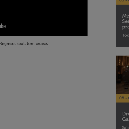
05 - 
Mi
Se
pr
Tod
Regreso, spot, tom cruise,
08 - 
Dr
Ga
Sal