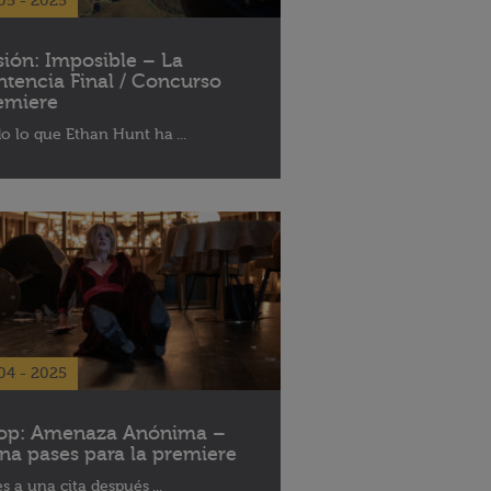
05 - 2025
sión: Imposible – La
ntencia Final / Concurso
emiere
o lo que Ethan Hunt ha ...
04 - 2025
op: Amenaza Anónima –
na pases para la premiere
es a una cita después ...