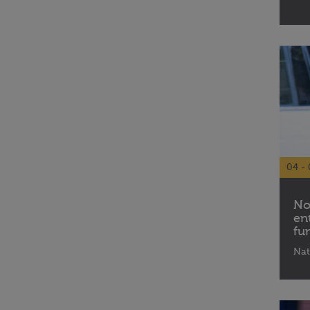
04 - 
No
en
fu
Nat