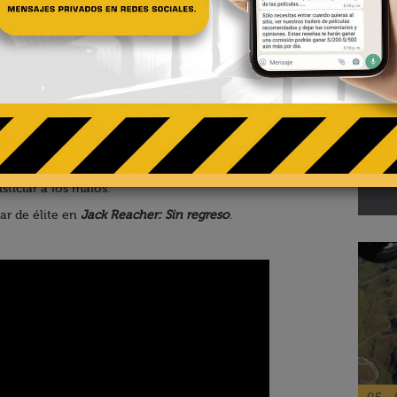
02 - 
Te
pa
r por encima de la ley, una persona como Jack Reacher
El R
sticiar a los malos.
ar de élite en
Jack Reacher: Sin regreso
.