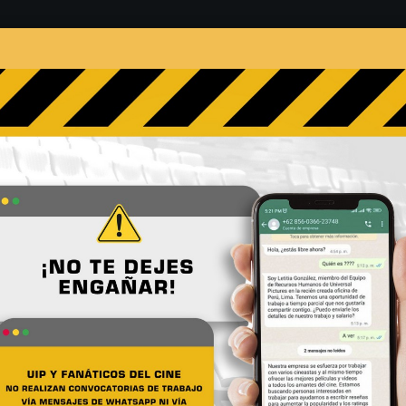
s
Películas
Noticias
Entrevistas
Contacto
adelanto de “Jack Reacher:
No