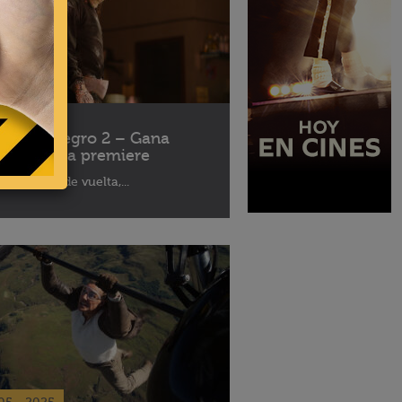
10 - 2025
léfono Negro 2 – Gana
ses para la premiere
aptor está de vuelta,...