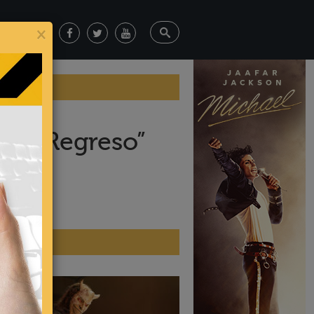
×
 Sin Regreso”
ticias