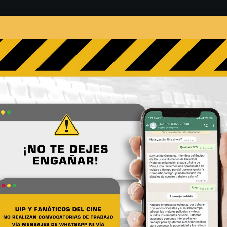
s
Películas
Noticias
Entrevistas
Contacto
, Bono y demás artistas te
No