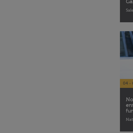
Ga
Sal
04 - 
No
en
fu
Nat