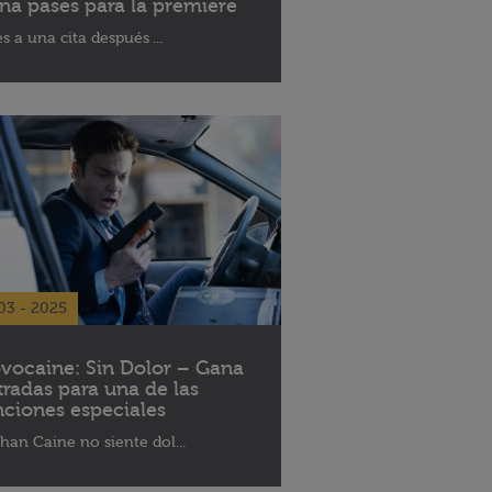
na pases para la premiere
es a una cita después ...
03 - 2025
vocaine: Sin Dolor – Gana
tradas para una de las
nciones especiales
han Caine no siente dol...