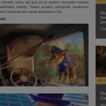
05 - 
n hacerlo solos, así que en el camino sumarán nuevos
 salchicha Liberty. Todos unidos, utilizando modernos
trol lucharán por salvar Adventure City.
Mi
Se
ula!
pr
Tod
08 - 
Dr
Ga
Sal