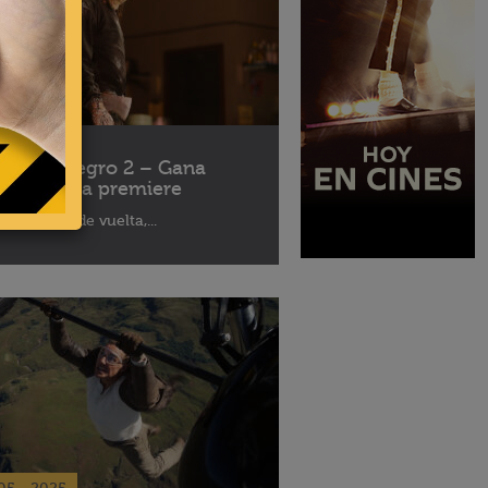
10 - 2025
léfono Negro 2 – Gana
ses para la premiere
aptor está de vuelta,...