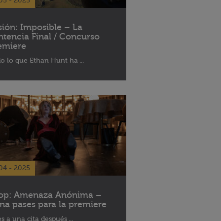
05 - 2025
sión: Imposible – La
ntencia Final / Concurso
emiere
o lo que Ethan Hunt ha ...
04 - 2025
op: Amenaza Anónima –
na pases para la premiere
es a una cita después ...