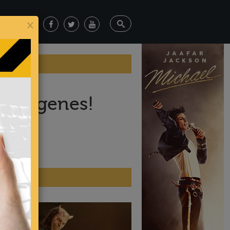
×
s imágenes!
ticias