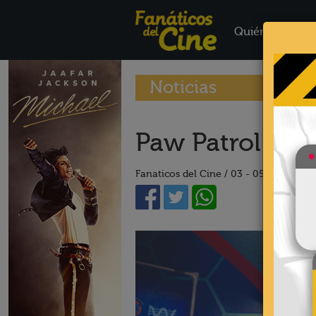
Quiénes Somo
Noticias
Paw Patrol: La 
Fanaticos del Cine /
03 - 05 - 21