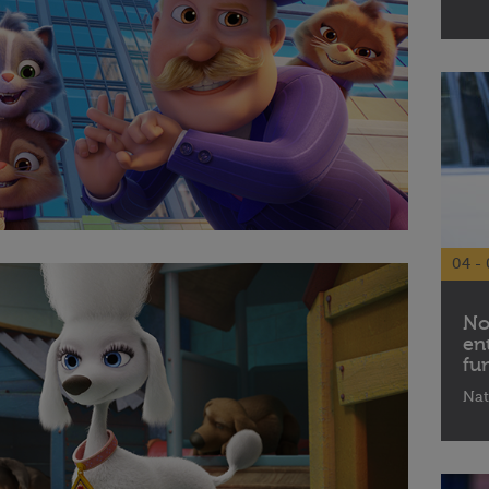
04 - 
No
en
fu
Nat