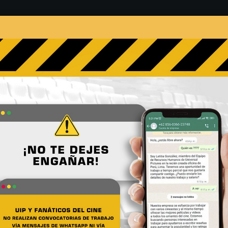
s
Películas
Noticias
Entrevistas
Contacto
película. ¡Mira las primera
No