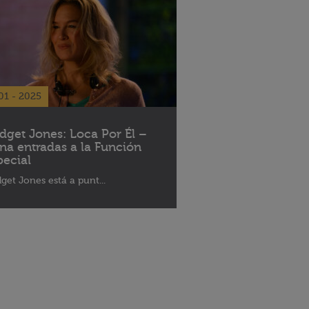
01 - 2025
idget Jones: Loca Por Él –
na entradas a la Función
pecial
dget Jones está a punt...