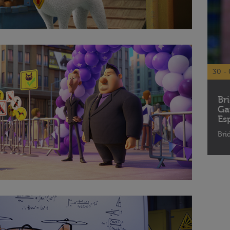
30 - 
Br
Ga
Es
Bri